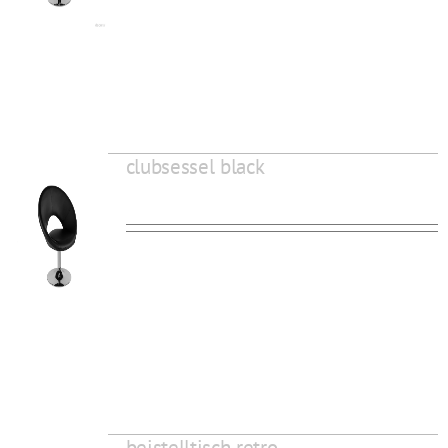
clubsessel black
beistelltisch retro