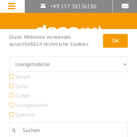
Zum
+49 157 38136186
Inhalt
springen
Diese Webseite verwendet
OK
ausschließlich technische Cookies.
Sessel
Sofas
Cubes
Loungetische
Specials