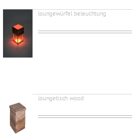
loungewürfel beleuchtung
loungetisch wood