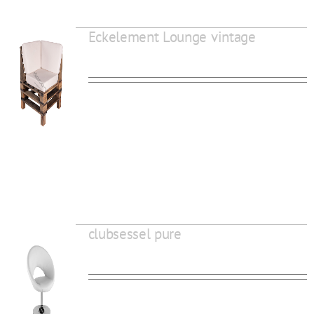
Eckelement Lounge vintage
clubsessel pure