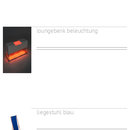
loungebank beleuchtung
liegestuhl blau