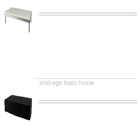
sitzliege basic husse