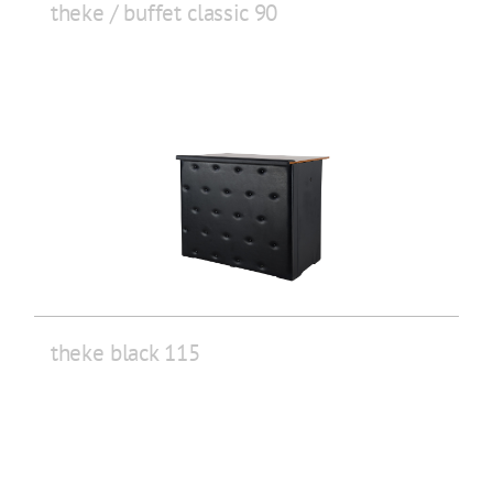
theke / buffet classic 90
theke black 115