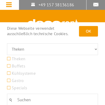
Zum
+49 157 38136186
Inhalt
springen
Diese Webseite verwendet
OK
ausschließlich technische Cookies.
Theken
Buffets
Kühlsysteme
Gastro
Specials