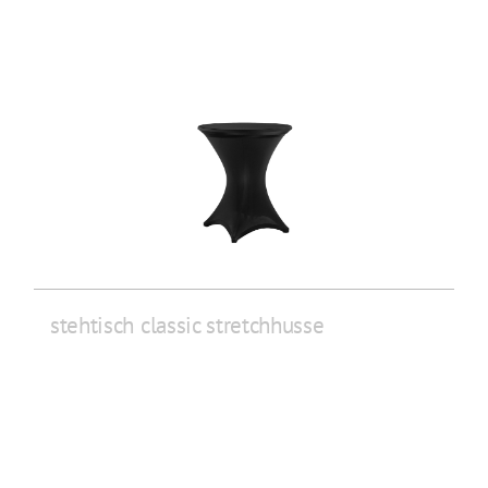
stehtisch classic stretchhusse