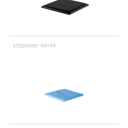
sitzpolster 44×44