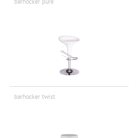
barhocker pure
barhocker twist