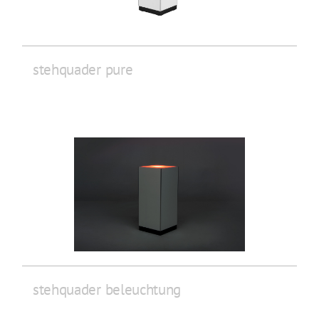
stehquader pure
stehquader beleuchtung