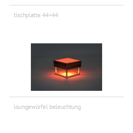
tischplatte 44×44
loungewürfel beleuchtung