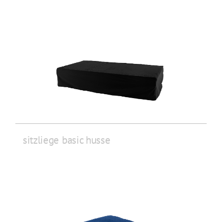
sitzliege basic husse