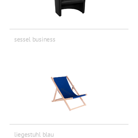
sessel business
liegestuhl blau