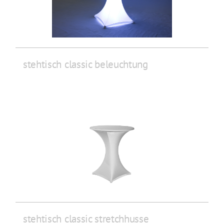
stehtisch classic beleuchtung
stehtisch classic stretchhusse