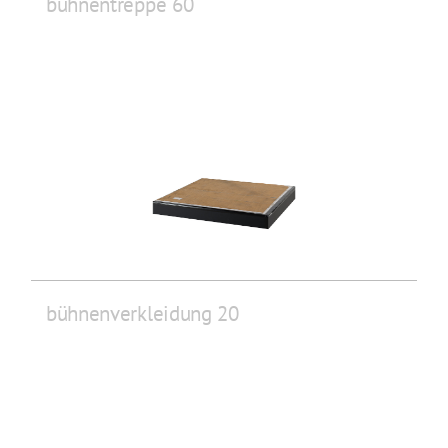
bühnentreppe 60
bühnenverkleidung 20