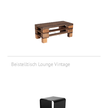
Beistelltisch Lounge Vintage