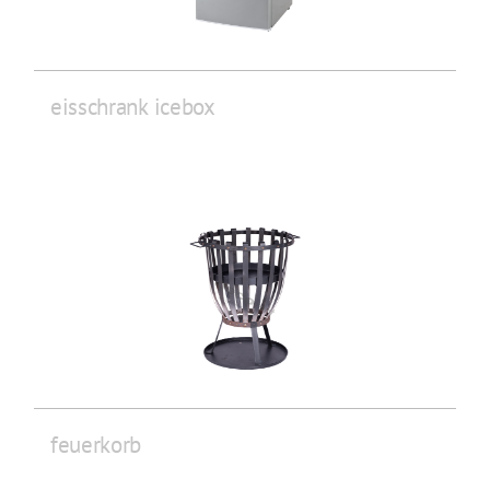
eisschrank icebox
feuerkorb