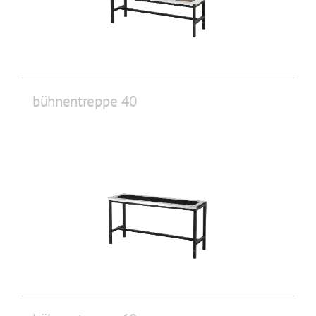
bühnentreppe 40