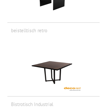
beistelltisch retro
Bistrotisch Industrial