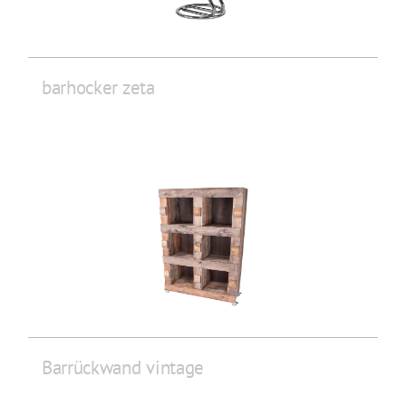
barhocker zeta
Barrückwand vintage