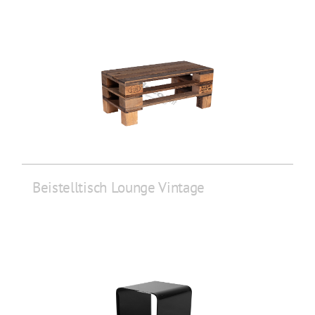
Beistelltisch Lounge Vintage