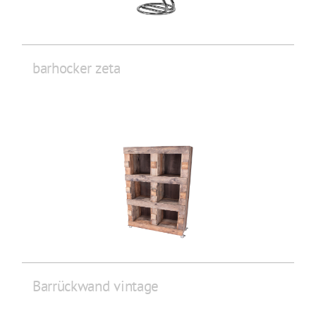
barhocker zeta
Barrückwand vintage