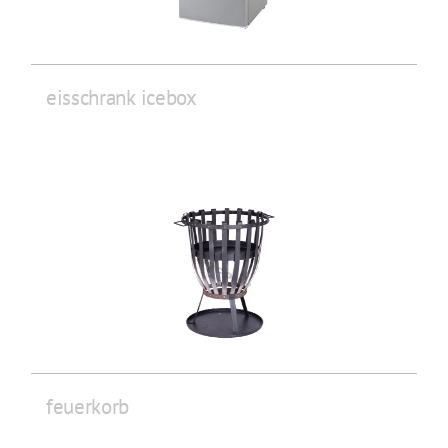
eisschrank icebox
feuerkorb