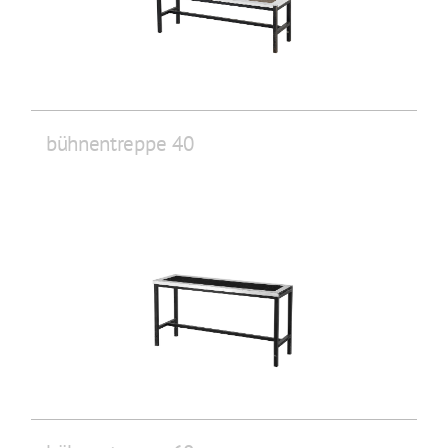
bühnentreppe 40