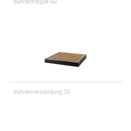
bühnentreppe 60
bühnenverkleidung 20