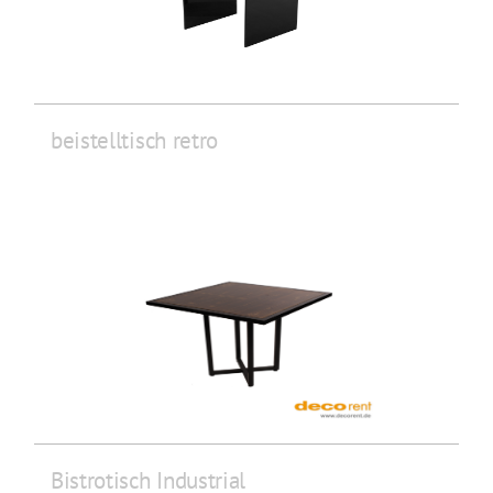
beistelltisch retro
Bistrotisch Industrial